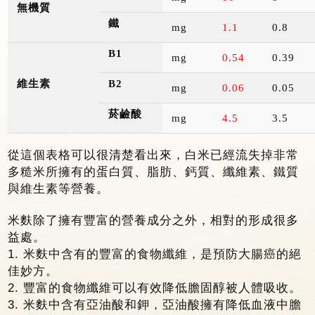
無機質
鐵
mg
1.1
0.8
B1
mg
0.54
0.39
記住帳號
維生素
B2
mg
0.06
0.05
菸鹼酸
mg
4.5
3.5
從這個表格可以很清楚看出來，白米已經流失掉非常
多糙米所擁有的蛋白質、脂肪、鈣質、纖維素、鐵質
與維生素等營養。
米麩除了擁有豐富的營養成分之外，相對的形成很多
益處。
1.
米麩中含有的豐富的食物纖維，是預防大腸癌的絕
佳妙方。
2.
豐富的食物纖維可以有效降低膽固醇被人體吸收。
3.
米麩中含有亞油酸和鉀，亞油酸擁有降低血液中膽