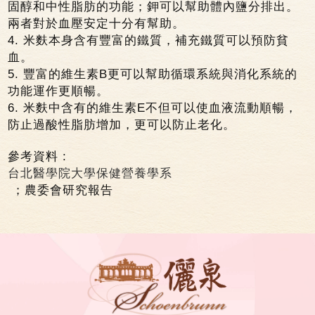
固醇和中性脂肪的功能；鉀可以幫助體內鹽分排出。
兩者對於血壓安定十分有幫助。
4.
米麩本身含有豐富的鐵質，補充鐵質可以預防貧
血。
5.
B
豐富的維生素
更可以幫助循環系統與消化系統的
功能運作更順暢。
6.
E
米麩中含有的維生素
不但可以使血液流動順暢，
防止過酸性脂肪增加，更可以防止老化。
:
參考資料
台
北
醫學
院
大
學
保
健
營
養
學
系
；農委會研究報告