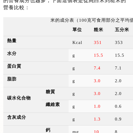
的營養成分也越多，下面這個表是從純白米到糙米的
營養比較：
米的成分表（
100
克可食用部分之平均
單位
糙米
五分米
熱量
Kcal
351
353
水分
g
15.5
15.5
蛋白質
g
7.4
7.1
脂肪
g
3.0
2.0
糖質
g
3.0
2.0
碳水化合物
纖維素
g
1.0
0.6
含灰成分
g
1.3
0.9
鈣
mg
10
8