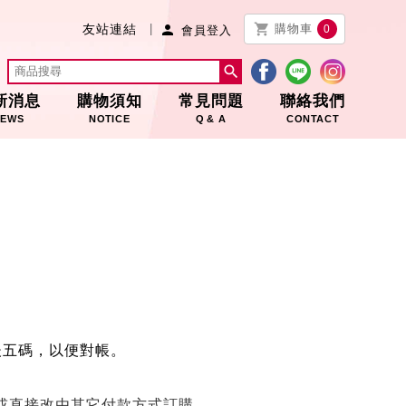


友站連結
購物車
0
會員登入

新消息
購物須知
常見問題
聯絡我們
EWS
NOTICE
Q & A
CONTACT
後五碼，以便對帳。
或直接改由其它付款方式訂購。