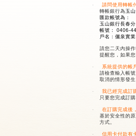
請問使用轉帳
·
轉帳銀行為
玉山
匯款帳號為：
玉山銀行長春分
帳號：
0406-4
戶名：儷泉實業
請您二天內操作
提醒您，如果您
系統提供的帳
·
請檢查輸入帳號
取消的情形發生
我已經完成訂
·
只要您完成訂購
在訂購完成後
·
基於安全性的原
方式。
信用卡付款有
·