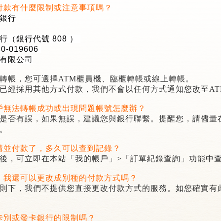
付款有什麼限制或注意事項嗎？
銀行
行（銀行代號
808
）
40-019606
記住帳號
有限公司
轉帳，您可選擇
ATM
櫃員機、臨櫃轉帳或線上轉帳。
已經採用其他方式付款，我們不會以任何方式通知您改至
A
戶無法轉帳成功或出現問題帳號怎麼辦？
是否有誤，如果無誤，建議您與銀行聯繫。提醒您，請儘量
。
購並付款了，多久可以查到記錄？
後，可立即在本站「我的帳戶」
>
「訂單紀錄查詢」功能中
，我還可以更改成別種的付款方式嗎？
則下，我們不提供您直接更改付款方式的服務。如您確實有
卡別或發卡銀行的限制嗎？