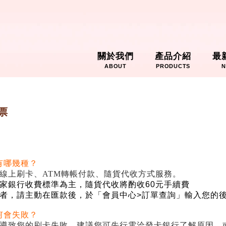
關於我們
產品介紹
最
ABOUT
PRODUCTS
N
票
有哪幾種？
線上刷卡、
ATM
轉帳付款、隨貨代收方式服務。
家銀行收費標準為主，隨貨代收將酌收
60
元手續費
者，請主動在匯款後，於「會員中心
>
訂單查詢」輸入您的
何會失敗？
導致您的刷卡失敗，建議您可先行電洽發卡銀行了解原因，