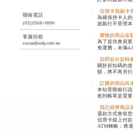
信用卡我刷卡
·
聯絡電話
為確保持卡人的
(02)2508-3886
故銀行不受理本
購物的商品金
·
客服信箱
為了提供會員更
cocoa@szity.com.tw
免運費，未滿
4,
請問在付款時
·
關於折扣碼的使
額，將不再另行
訂購的商品尚
·
本站受限銀行請
收到帳單是需要
我已經將商品
·
退款方式會依您
信用卡線上付款
ATM
轉帳：將