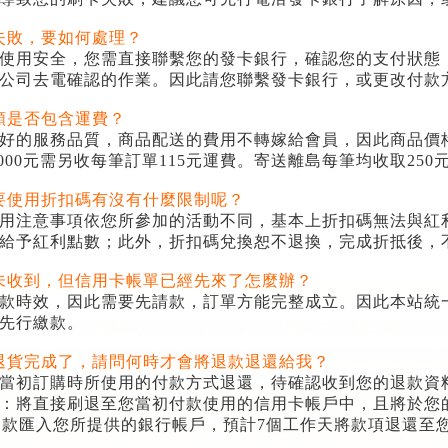
失敗，要如何處理？
使用安全，您需直接聯繫您的發卡銀行，確認您的支付狀態
公司去電確認的作業。因此請您聯繫發卡銀行，或更改付款
額是否包含運費？
好的服務品質，商品配送的費用不轉嫁給會員，因此商品價
000
元需另收每筆訂單115元運費。寄送離島每筆均收取
250
要使用折扣碼有沒有什麼限制呢？
用注意事項依您所參加的活動不同，基本上折扣碼無法與紅
給予紅利點數；此外，折扣碼兌換恕不退換，完成折抵後，
未收到，但信用卡帳單已經先來了怎麼辦？
款時效，因此需要先請款，訂單方能完整成立。因此本站統
先行繳款。
退貨完成了，請問何時才會將退款退還給我？
當初訂購時所使用的付款方式退還，待確認收到您的退款資
：將直接刷退至您當初付款使用的信用卡帳戶中，且將於您
退款匯入您所提供的銀行帳戶，預計
7
個工作天將款項退還至