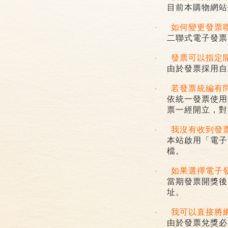
目前本購物網站
如何變更發票
·
二聯式電子發票
發票可以指定
·
由於發票採用自
若發票統編有
·
依統一發票使用
票一經開立，對
我沒有收到發
·
本站啟用「電子
檔。
如果選擇電子
·
當期發票開獎後
址。
我可以直接將
·
由於發票兌獎必