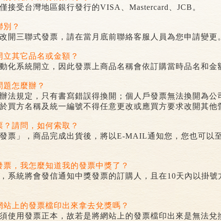
僅接受台灣地區銀行發行的
VISA
、
Mastercard
、
JCB
。
聯別？
改開三聯式發票，請在當月底前聯絡客服人員為您申請變更
開立其它品名或金額？
動化系統開立，因此發票上商品名稱會依訂購當時品名和金
問題怎麼辦？
辦法規定，只有書寫錯誤得換開；個人戶發票無法換開為公
於買方名稱及統一編號不得任意更改或應買方要求改開其他
票？請問，如何索取？
發票」，商品完成出貨後，將以
E-MAIL
通知您，您也可以
發票，我怎麼知道我的發票中獎了？
，系統將會發信通知中獎發票的訂購人，且在
10
天內以掛號
網站上的發票檔印出來拿去兌獎嗎？
須使用發票正本，故若是將網站上的發票檔印出來是無法兌