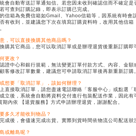
統會自動寄送訂單通知信。若您因未收到確認信而不確定是
若可查到訂購記錄，即表示訂購已完成。
的信箱為免費信箱如
Gmail
、
Yahoo
信箱等，因系統有時會
否有收到，並建議您下次在填寫訂購資料時，改用其他信箱
。
意，可以直接換購其他商品嗎？
換購其它商品，您可以取消訂單或是辦理退貨後重新訂購即
記住帳號
何更改？
認證中心和銀行規範，無法變更訂單付款方式、內容、金額
顧客修改訂單數量，建議您可申請取消訂單後再新重新訂購
或想要「取消訂單」，該如何辦理？
上直接取消訂單，請您盡速電話聯絡「客服中心」或點選「
成立後，系統會自動將資料交付進行包裝配送作業，因此有
賞期內依 【退貨服務】方式申請辦理退貨，謝謝配合。
要多久才能收到物品？
完成後，會儘速完成出貨。實際到貨時間依物流公司配送狀
島或離島呢？