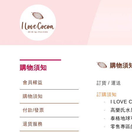
購物須
購物須知
會員權益
訂貨
/
運送
訂購須知
購物須知
I LOVE
·
付款/發票
高樂氏水
·
泰格地球
·
退貨服務
零售專區
·