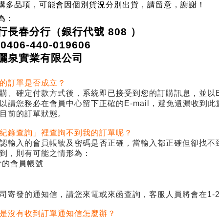
購多品項，可能會因個別貨況分別出貨，請留意，謝謝！
為：
行長春分行（銀行代號
808
）
0406-440-019606
儷泉實業有限公司
的訂單是否成立？
購、確定付款方式後，系統即已接受到您的訂購訊息，並以
以請您務必在會員中心留下正確的
E-mail
，避免遺漏收到此
目前的訂單狀態。
紀錄查詢」裡查詢不到我的訂單呢？
認輸入的會員帳號及密碼是否正確，當輸入都正確但卻找不
到，則有可能之情形為：
時的會員帳號
司寄發的通知信，請您來電或來函查詢，客服人員將會在
1-
是沒有收到訂單通知信怎麼辦？