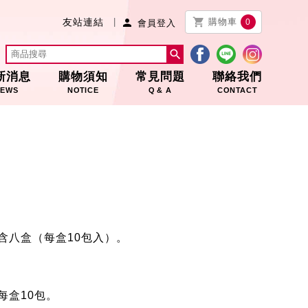


友站連結
購物車
0
會員登入

新消息
購物須知
常見問題
聯絡我們
EWS
NOTICE
Q & A
CONTACT
含八盒（每盒
10
包入）。
每盒
10
包。