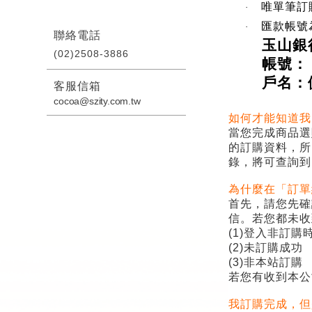
唯單筆訂
·
匯款帳號
·
聯絡電話
玉山銀
(02)2508-3886
帳號：
戶名：
客服信箱
cocoa@szity.com.tw
如何才能知道我
當您完成商品選
的訂購資料，所
錄，將可查詢到
為什麼在「訂單
首先，請您先確
信。若您都未收
(1)
登入非訂購
(2)
未訂購成功
(3)
非本站訂購
若您有收到本公
我訂購完成，但