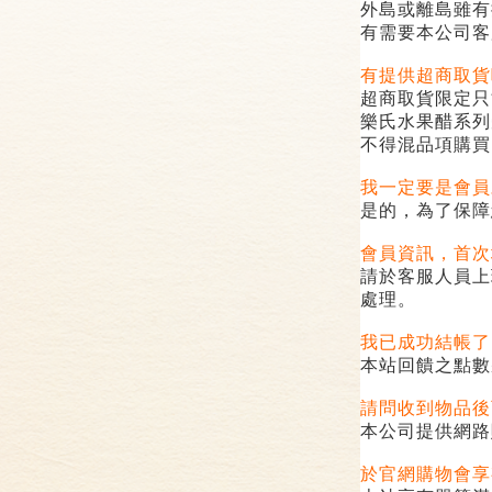
外島或離島雖有
有需要本公司客
有提供超商取貨
超商取貨限定只
樂氏水果醋系列
不得混品項購買
我一定要是會員
是的，為了保障
會員資訊，首次
請於客服人員上
處理。
我已成功結帳了
本站回饋之點數
請問收到物品後
本公司提供網路
於官網購物會享