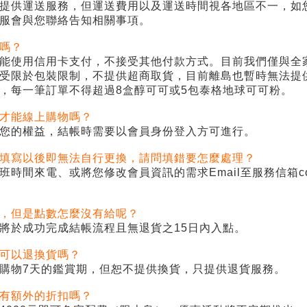
提供運送服務，但運送費用以及運送時間視各地區不一，如
服會與您聯絡告知相關事項。
嗎？
能使用信用卡支付，不接受其他付款方式。目前我們僅與全
受限於包裝限制，不提供超商取貨，目前離島也暫時無法提
，每一筆訂單不得超過
8
盒醇可可或
5
包泰格地球可可粉。
才能線上購物嗎？
您的權益，結帳時需要以會員身份登入方可進行。
填寫以後即無法自行更換，請問填錯要怎麼處理？
班時間來電、或將您修改會員資訊的需求
Email
至服務信箱
c
，但是點數怎麼沒有給呢？
將於成功完成結帳流程且無退貨之
15
日內入點。
可以退換貨嗎？
購物
7
天的鑑賞期，但恕不提供換貨，只提供退貨服務。
有額外的折扣嗎？