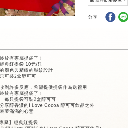
分享：
記住帳號
終於有專屬提袋了！
經典紅提袋
10
元
/
只
的顏色與精緻的壓紋設計
只可裝
2
盒醇可可
收到許多反應，希望提供提袋作為送禮用
終於有專屬提袋了！
，每只提袋可裝
2
盒醇可可
分享醇香濃的
I Love Cocoa
醇可可飲品之外
表著滿滿的心意
專屬】經典紅提袋