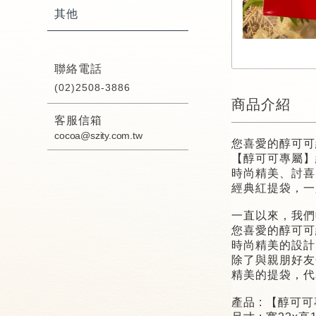
其他
聯絡電話
(02)2508-3886
商品介紹
客服信箱
cocoa@szity.com.tw
您喜愛的醇可可
【醇可可專屬】
時尚精美、討喜
經典紅提袋，一
一直以來，我們
您喜愛的醇可可
時尚精美的設計
除了與親朋好友
精美的提袋，代
產品
:
【醇可可