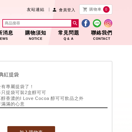


友站連結
購物車
0
會員登入

新消息
購物須知
常見問題
聯絡我們
EWS
NOTICE
Q & A
CONTACT
典紅提袋
於有專屬提袋了！
2
每只提袋可裝
盒醇可可
I Love Cocoa
享醇香濃的
醇可可飲品之外
著滿滿的心意