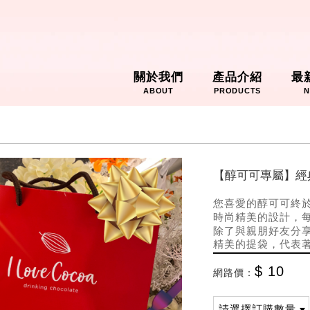
關於我們
產品介紹
最
ABOUT
PRODUCTS
N
【醇可可專屬】經
您喜愛的醇可可終
時尚精美的設計，
除了與親朋好友分
精美的提袋，代表
$ 10
網路價：