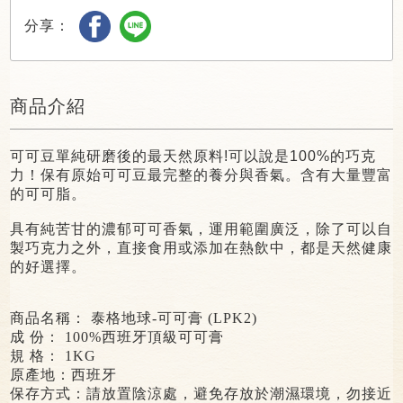
分享：
商品介紹
可可豆單純研磨後的最天然原料!可以說是100%的巧克
力！保有原始可可豆最完整的養分與香氣。含有大量豐富
的可可脂。
具有純苦甘的濃郁可可香氣，運用範圍廣泛，除了可以自
製巧克力之外，直接食用或添加在熱飲中，都是天然健康
的好選擇。
商品名稱： 泰格地球
-
可可膏
(LPK2)
成 份： 100%西班牙頂級可可膏
規 格：
1KG
原產地：
西班牙
保存方式：請放置陰涼處，
避免存放於潮濕環境，勿接近