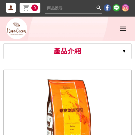



0
產品介紹